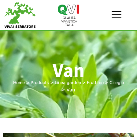
Van
>
>
>
>
Home
Products
Linea garden
Fruttiferi
Ciliegio
>
Van