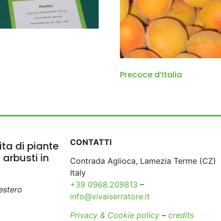
Precoce d’Italia
CONTATTI
ta di piante
e arbusti in
Contrada Aglioca, Lamezia Terme (CZ)
Italy
+39 0968.209813
–
’estero
info@vivaiserratore.it
Privacy & Cookie policy
–
credits