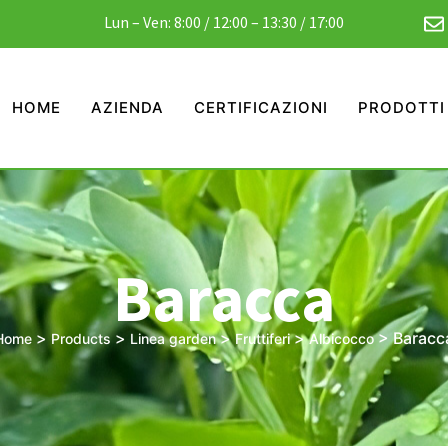
Lun – Ven: 8:00 / 12:00 – 13:30 / 17:00
HOME
AZIENDA
CERTIFICAZIONI
PRODOTTI
Baracca
>
>
>
>
>
Baracc
Home
Products
Linea garden
Fruttiferi
Albicocco