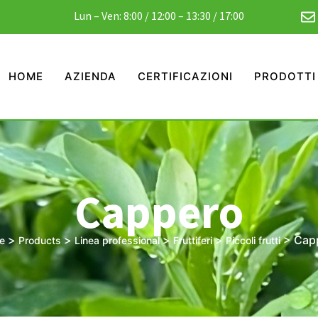
Lun – Ven: 8:00 / 12:00 – 13:30 / 17:00
HOME
AZIENDA
CERTIFICAZIONI
PRODOTTI
Cappero
>
>
>
>
>
Cap
e
Products
Linea professional
Fruttiferi
Piccoli frutti