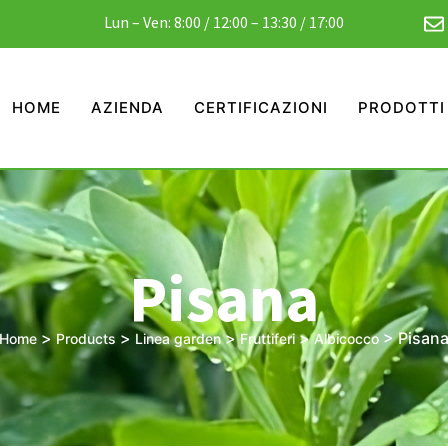
Lun – Ven: 8:00 / 12:00 – 13:30 / 17:00
HOME
AZIENDA
CERTIFICAZIONI
PRODOTTI
Pisana
>
>
>
>
>
Pisan
Home
Products
Linea garden
Fruttiferi
Albicocco