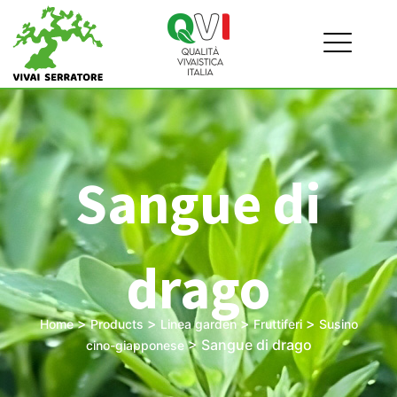
Sangue di
drago
>
>
>
>
Home
Products
Linea garden
Fruttiferi
Susino
>
Sangue di drago
cino-giapponese